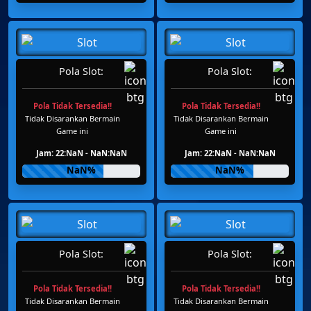
Pola Slot:
Pola Slot:
Pola Tidak Tersedia!!
Pola Tidak Tersedia!!
Tidak Disarankan Bermain
Tidak Disarankan Bermain
Game ini
Game ini
Jam: 22:NaN - NaN:NaN
Jam: 22:NaN - NaN:NaN
NaN%
NaN%
Pola Slot:
Pola Slot:
Pola Tidak Tersedia!!
Pola Tidak Tersedia!!
Tidak Disarankan Bermain
Tidak Disarankan Bermain