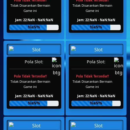
Pola Tidak Tersedia!!
Pola Tidak Tersedia!!
Tidak Disarankan Bermain
Tidak Disarankan Bermain
Game ini
Game ini
Jam: 22:NaN - NaN:NaN
Jam: 22:NaN - NaN:NaN
NaN%
NaN%
Pola Slot:
Pola Slot:
Pola Tidak Tersedia!!
Pola Tidak Tersedia!!
Tidak Disarankan Bermain
Tidak Disarankan Bermain
Game ini
Game ini
Jam: 22:NaN - NaN:NaN
Jam: 22:NaN - NaN:NaN
NaN%
NaN%