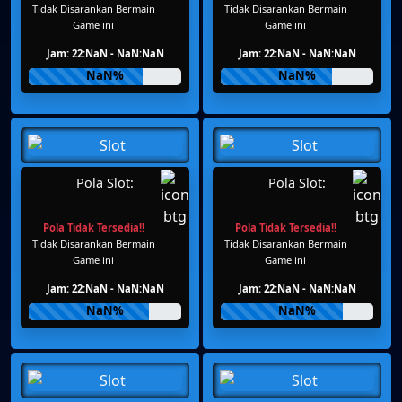
Tidak Disarankan Bermain
Tidak Disarankan Bermain
Game ini
Game ini
Jam: 22:NaN - NaN:NaN
Jam: 22:NaN - NaN:NaN
NaN%
NaN%
Pola Slot:
Pola Slot:
Pola Tidak Tersedia!!
Pola Tidak Tersedia!!
Tidak Disarankan Bermain
Tidak Disarankan Bermain
Game ini
Game ini
Jam: 22:NaN - NaN:NaN
Jam: 22:NaN - NaN:NaN
NaN%
NaN%