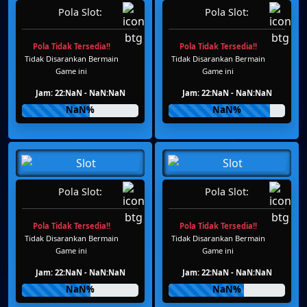
Pola Slot:
Pola Slot:
Pola Tidak Tersedia!!
Pola Tidak Tersedia!!
Tidak Disarankan Bermain
Tidak Disarankan Bermain
Game ini
Game ini
Jam: 22:NaN - NaN:NaN
Jam: 22:NaN - NaN:NaN
NaN%
NaN%
Pola Slot:
Pola Slot:
Pola Tidak Tersedia!!
Pola Tidak Tersedia!!
Tidak Disarankan Bermain
Tidak Disarankan Bermain
Game ini
Game ini
Jam: 22:NaN - NaN:NaN
Jam: 22:NaN - NaN:NaN
NaN%
NaN%